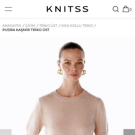
0
ANASAYFA
/
GİYİM
/
TRIKO ÜST
/
KISA KOLLU TRIKO
/
PUDRA KAŞMIR TRIKO ÜST