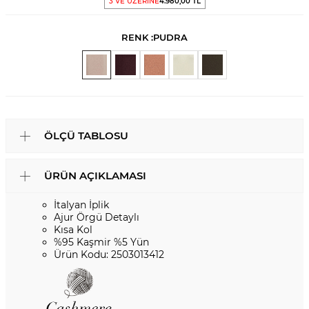
3 VE ÜZERİNE
4.980,00 TL
RENK :
PUDRA
ÖLÇÜ TABLOSU
ÜRÜN AÇIKLAMASI
İtalyan İplik
Ajur Örgü Detaylı
Kısa Kol
%95 Kaşmir %5 Yün
Ürün Kodu: 2503013412