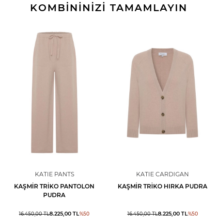
KOMBİNİNİZİ TAMAMLAYIN
KATIE PANTS
KATIE CARDIGAN
KAŞMIR TRIKO PANTOLON
KAŞMIR TRIKO HIRKA PUDRA
PUDRA
8.225,00
TL
8.225,00
TL
16.450,00
TL
%
50
16.450,00
TL
%
50