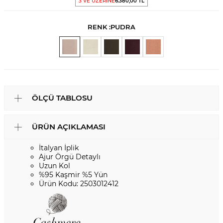
3 VE ÜZERİNE
6.380,00 TL
RENK :
PUDRA
ÖLÇÜ TABLOSU
ÜRÜN AÇIKLAMASI
İtalyan İplik
Ajur Örgü Detaylı
Uzun Kol
%95 Kaşmir %5 Yün
Ürün Kodu: 2503012412