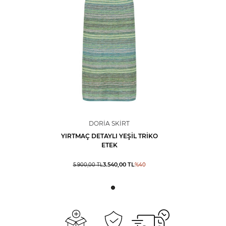
DORIA SKIRT
YIRTMAÇ DETAYLI YEŞIL TRIKO
ETEK
3.540,00
TL
5.900,00
TL
%
40