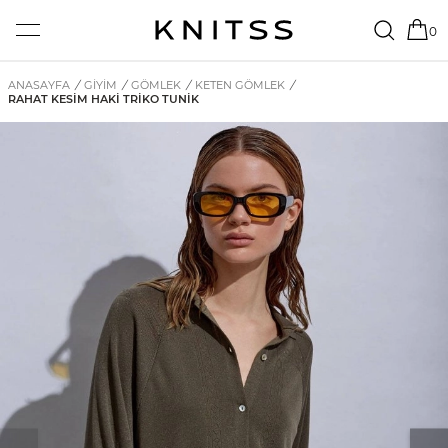
0
ANASAYFA
/
GİYİM
/
GÖMLEK
/
KETEN GÖMLEK
/
RAHAT KESIM HAKI TRIKO TUNIK