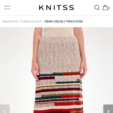
0
ANASAYFA
/
GARAGE SALE
/
RENK GEÇIŞLI TRIKO ETEK