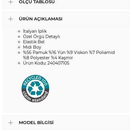
ÖLÇÜ TABLOSU
ÜRÜN AÇIKLAMASI
İtalyan İplik
Özel Örgü Detaylı
Elastik Bel
Midi Boy
%56 Pamuk %16 Yün %9 Viskon %7 Poliamid
%8 Polyester %4 Kaşmir
Ürün Kodu: 240407105
MODEL BILGISI