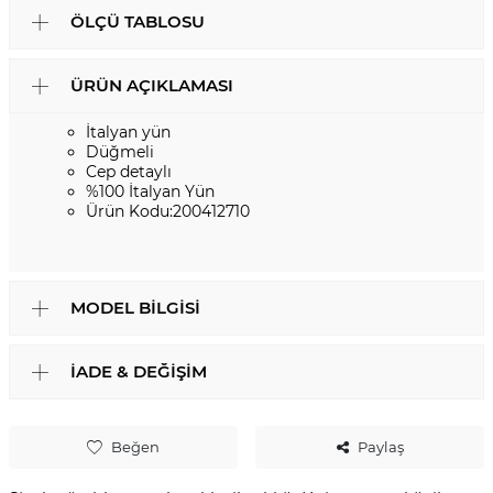
ÖLÇÜ TABLOSU
ÜRÜN AÇIKLAMASI
İtalyan yün
Düğmeli
Cep detaylı
%100 İtalyan Yün
Ürün Kodu:200412710
MODEL BILGISI
İADE & DEĞIŞIM
Beğen
Paylaş