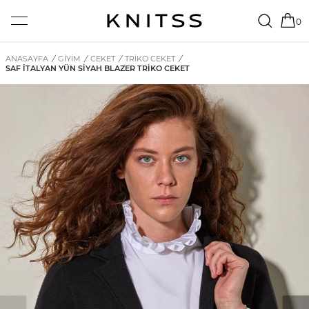
0
ANASAYFA
/
GİYİM
/
CEKET
/
TRIKO CEKET
/
SAF İTALYAN YÜN SIYAH BLAZER TRIKO CEKET