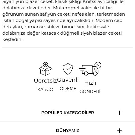
Siyah yün blazer ceket, klasik şıklığı Knitss ayrıcalığı ile
dolabınıza davet eder. Mükemmel kalıbı ile fit bir
görünüm sunan saf yün ceket; nefes alan, terletmeden
ısıtan doğal yapısı sayesinde ayrıcalıklıdır. Modern cep
detayları, zamansız stili ve birinci sınıf kalitesiyle
dolabınıza değer katacak düğmeli siyah blazer ceketi
keşfedin.
Güvenli
Ücretsiz
Hızlı
ÖDEME
KARGO
GÖNDERİ
POPÜLER KATEGORİLER
DÜNYAMIZ