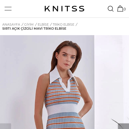
0
ANASAYFA
/
GİYİM
/
ELBISE
/
TRIKO ELBISE
/
SIRTI AÇIK ÇIZGILI MAVI TRIKO ELBISE