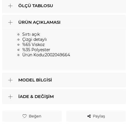
ÖLÇÜ TABLOSU
ÜRÜN AÇIKLAMASI
Sırtı açık
Çizgi detaylı
%65 Viskoz
%35 Polyester
Ürün Kodu:2002049664
MODEL BILGISI
İADE & DEĞIŞIM
Beğen
Paylaş