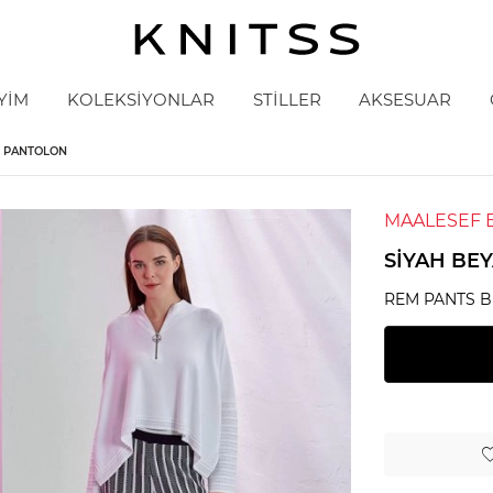
YİM
KOLEKSİYONLAR
STİLLER
AKSESUAR
O PANTOLON
MAALESEF 
SIYAH BE
REM PANTS 