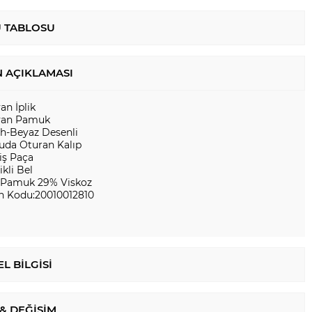
 TABLOSU
 AÇIKLAMASI
yan İplik
lyan Pamuk
ah-Beyaz Desenli
uda Oturan Kalıp
iş Paça
ikli Bel
 Pamuk 29% Viskoz
n Kodu:20010012810
L BILGISI
 & DEĞIŞIM