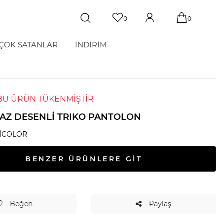
0
0
ÇOK SATANLAR
İNDİRİM
BU ÜRÜN TÜKENMİŞTİR
YAZ DESENLI TRIKO PANTOLON
BICOLOR
BENZER ÜRÜNLERE GİT
Beğen
Paylaş