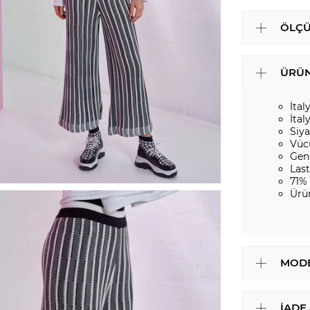
ÖLÇÜ
ÜRÜN
İtal
İta
Siy
Vüc
Gen
Last
71%
Ürü
MODE
İADE