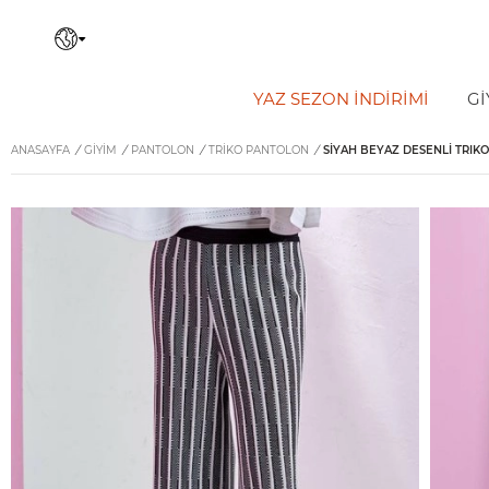
YAZ SEZON İNDIRIMI
Gİ
ANASAYFA
/
GİYİM
/
PANTOLON
/
TRIKO PANTOLON
/
SIYAH BEYAZ DESENLI TRIK