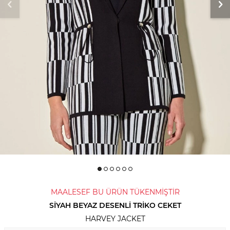
MAALESEF BU ÜRÜN TÜKENMİŞTİR
SIYAH BEYAZ DESENLI TRIKO CEKET
HARVEY JACKET