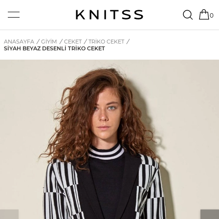
0
ANASAYFA
/
GİYİM
/
CEKET
/
TRIKO CEKET
/
SIYAH BEYAZ DESENLI TRIKO CEKET