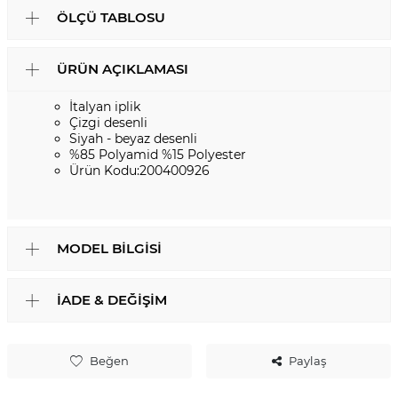
ÖLÇÜ TABLOSU
ÜRÜN AÇIKLAMASI
İtalyan iplik
Çizgi desenli
Siyah - beyaz desenli
%85 Polyamid %15 Polyester
Ürün Kodu:200400926
MODEL BILGISI
İADE & DEĞIŞIM
Beğen
Paylaş