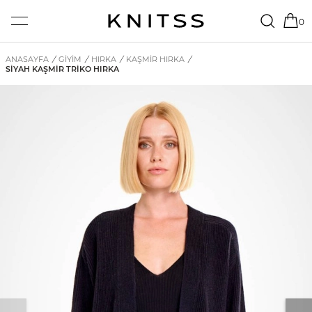
0
ANASAYFA
/
GİYİM
/
HIRKA
/
KAŞMIR HIRKA
/
SIYAH KAŞMIR TRIKO HIRKA