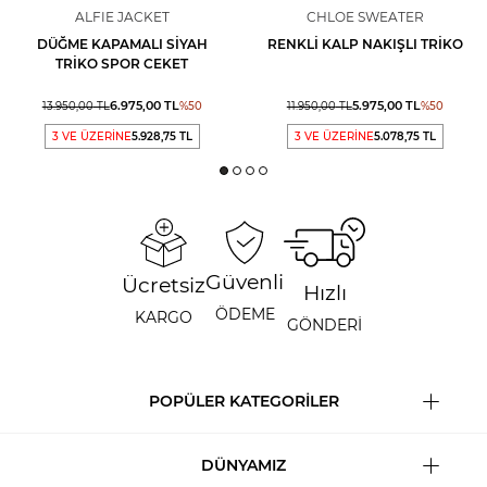
ALFIE JACKET
CHLOE SWEATER
DÜĞME KAPAMALI SIYAH
RENKLI KALP NAKIŞLI TRIKO
TRIKO SPOR CEKET
6.975,00
TL
5.975,00
TL
13.950,00
TL
%
50
11.950,00
TL
%
50
3 VE ÜZERİNE
5.928,75 TL
3 VE ÜZERİNE
5.078,75 TL
Güvenli
Ücretsiz
Hızlı
ÖDEME
KARGO
GÖNDERİ
POPÜLER KATEGORİLER
DÜNYAMIZ