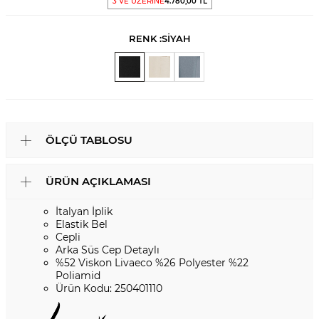
3 VE ÜZERİNE
4.780,00 TL
RENK :
SİYAH
ÖLÇÜ TABLOSU
ÜRÜN AÇIKLAMASI
İtalyan İplik
Elastik Bel
Cepli
Arka Süs Cep Detaylı
%52 Viskon Livaeco %26 Polyester %22
Poliamid
Ürün Kodu: 250401110