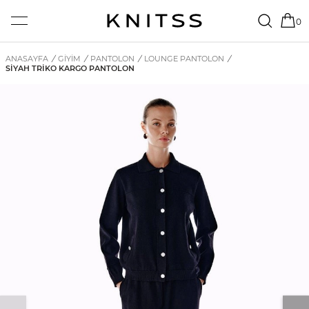
0
ANASAYFA
/
GİYİM
/
PANTOLON
/
LOUNGE PANTOLON
/
SIYAH TRIKO KARGO PANTOLON