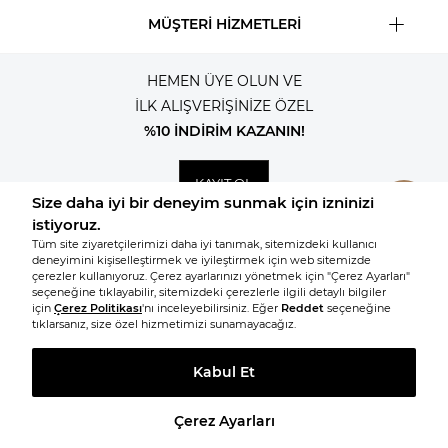
MÜŞTERİ HİZMETLERİ
HEMEN ÜYE OLUN VE
İLK ALIŞVERİŞİNİZE ÖZEL
%10 İNDİRİM KAZANIN!
KAYIT OL
© 2026, Tüm hakları saklıdır KNITSS
SEPETE EKLE
BEDEN
T
-Soft
E-Ticaret
Sistemleriyle Hazırlanmıştır.