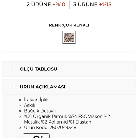
RENK :
ÇOK RENKLİ
ÖLÇÜ TABLOSU
ÜRÜN AÇIKLAMASI
İtalyan İplik
Askılı
Bağcık Detaylı
%21 Organik Pamuk %74 FSC Viskon %2
Metalik %2 Poliamid %1 Elastan
Ürün Kodu: 2602049348