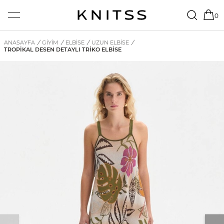
0
ANASAYFA
/
GİYİM
/
ELBISE
/
UZUN ELBISE
/
TROPIKAL DESEN DETAYLI TRIKO ELBISE