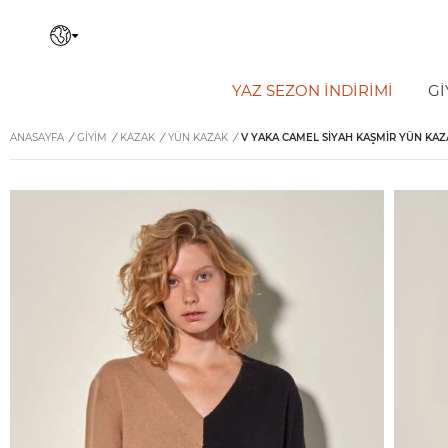
YAZ SEZON İNDIRIMI
Gİ
ANASAYFA
/
GİYİM
/
KAZAK
/
YÜN KAZAK
/
V YAKA CAMEL SIYAH KAŞMIR YÜN KAZ