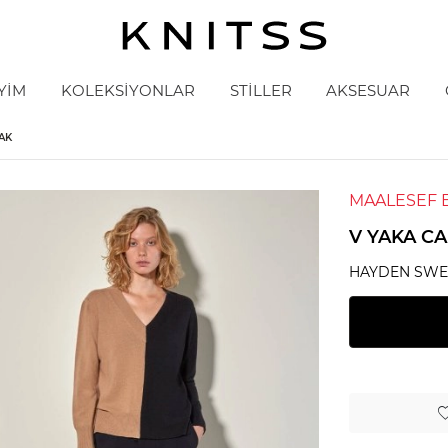
YİM
KOLEKSİYONLAR
STİLLER
AKSESUAR
AK
MAALESEF 
V YAKA C
HAYDEN SWE