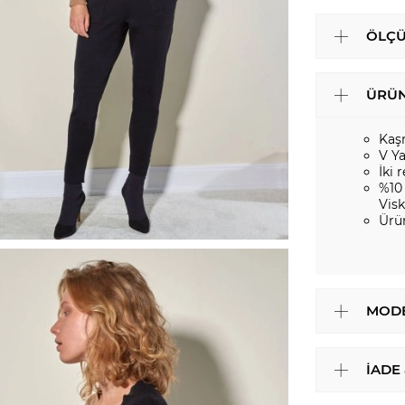
ÖLÇÜ
ÜRÜN
Kaş
V Y
İki 
%10
Vis
Ürü
MODE
İADE