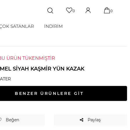
0
0
ÇOK SATANLAR
İNDİRİM
BU ÜRÜN TÜKENMİŞTİR
AMEL SIYAH KAŞMIR YÜN KAZAK
ATER
BENZER ÜRÜNLERE GİT
Beğen
Paylaş