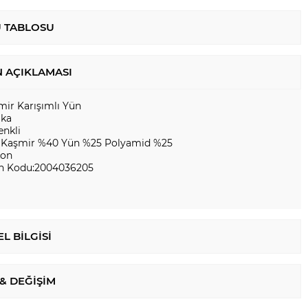
 TABLOSU
 AÇIKLAMASI
mir Karışımlı Yün
aka
renkli
 Kaşmir %40 Yün %25 Polyamid %25
kon
n Kodu:2004036205
L BILGISI
 & DEĞIŞIM