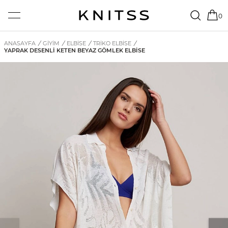
0
ANASAYFA
/
GİYİM
/
ELBISE
/
TRIKO ELBISE
/
YAPRAK DESENLI KETEN BEYAZ GÖMLEK ELBISE