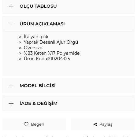
ÖLÇÜ TABLOSU
ÜRÜN AÇIKLAMASI
İtalyan İplik
Yaprak Desenli Ajur Örgü
Oversize
%83 Keten %17 Polyamide
Ürün Kodu:210204325
MODEL BILGISI
İADE & DEĞIŞIM
Beğen
Paylaş