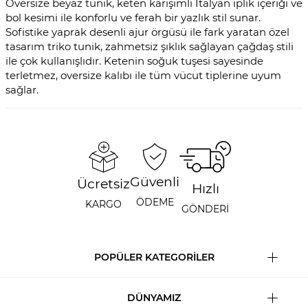
Oversize beyaz tunik, keten karışımlı İtalyan iplik içeriği ve
bol kesimi ile konforlu ve ferah bir yazlık stil sunar.
Sofistike yaprak desenli ajur örgüsü ile fark yaratan özel
tasarım triko tunik, zahmetsiz şıklık sağlayan çağdaş stili
ile çok kullanışlıdır. Ketenin soğuk tuşesi sayesinde
terletmez, oversize kalıbı ile tüm vücut tiplerine uyum
sağlar.
Güvenli
Ücretsiz
Hızlı
ÖDEME
KARGO
GÖNDERİ
POPÜLER KATEGORİLER
DÜNYAMIZ