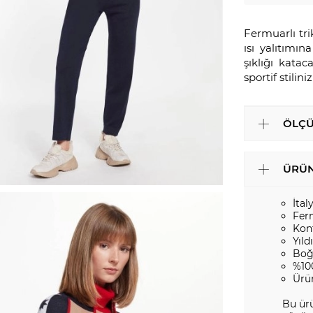
Fermuarlı tr
ısı yalıtımın
şıklığı kata
sportif stilin
ÖLÇÜ
ÜRÜN
İtal
Fer
Kont
Yıld
Boğ
%10
Ürü
Bu ürü