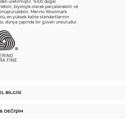
en üretilmiştir. %100 doğal
nebilir, biyolojik olarak parçalanabilir ve
dönüştürülebilir. Merino Woolmark
ü, en yüksek kalite standartlarının
si, dünya çapında bir güven unsurudur.
L BILGISI
 & DEĞIŞIM