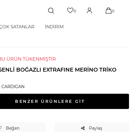
0
0
ÇOK SATANLAR
İNDİRİM
BU ÜRÜN TÜKENMİŞTİR
ESENLI BOĞAZLI EXTRAFINE MERINO TRIKO
 CARDIGAN
BENZER ÜRÜNLERE GİT
Beğen
Paylaş