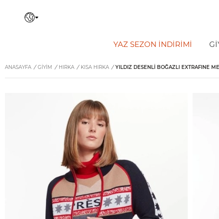
YAZ SEZON İNDIRIMI
Gİ
ANASAYFA
/
GİYİM
/
HIRKA
/
KISA HIRKA
/
YILDIZ DESENLI BOĞAZLI EXTRAFINE ME