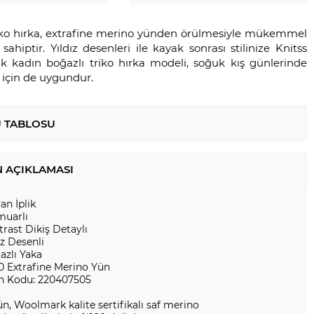
iko hırka, extrafine merino yünden örülmesiyle mükemmel
a sahiptir. Yıldız desenleri ile kayak sonrası stilinize Knitss
cak kadın boğazlı triko hırka modeli, soğuk kış günlerinde
iz için de uygundur.
 TABLOSU
 AÇIKLAMASI
yan İplik
muarlı
rast Dikiş Detaylı
ız Desenli
azlı Yaka
0 Extrafine Merino Yün
n Kodu: 220407505
n, Woolmark kalite sertifikalı saf merino