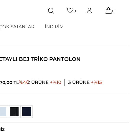
0
0
ÇOK SATANLAR
İNDİRİM
ETAYLI BEJ TRIKO PANTOLON
170,00
TL
%
40
NIZ