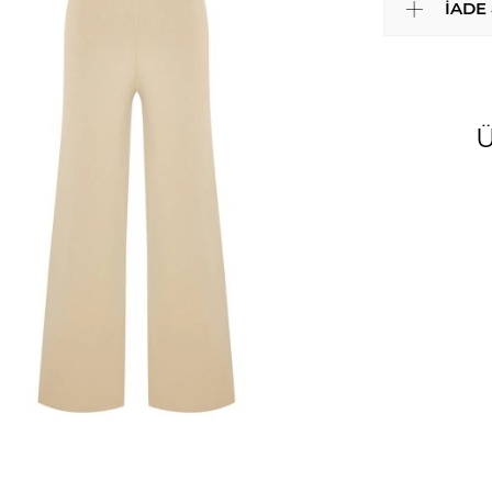
İADE
Ü