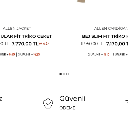
ALLEN JACKET
ALLEN CARDIGA
ULAR FIT TRIKO CEKET
BEJ SLIM FIT TRIKO
%
40
7.770,00
TL
7.170,00
00
TL
11.950,00
TL
z
Güvenli
ÖDEME