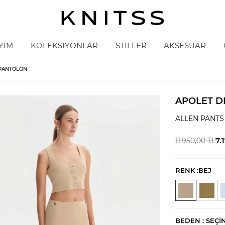
YİM
KOLEKSİYONLAR
STİLLER
AKSESUAR
 PANTOLON
APOLET D
ALLEN PANTS
7.
11.950,00
TL
RENK :
BEJ
BEDEN :
SEÇI