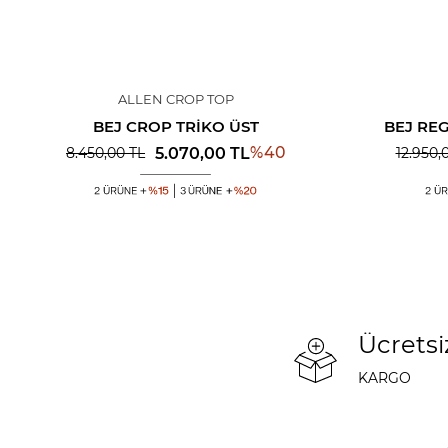
ALLEN CROP TOP
BEJ CROP TRIKO ÜST
BEJ REG
%
40
5.070,00
TL
8.450,00
TL
12.950,
Ücretsi
KARGO