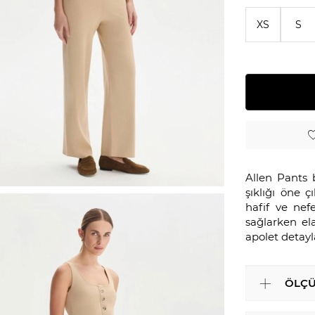
XS
S
Allen Pants b
şıklığı öne ç
hafif ve nef
sağlarken ela
apolet detayla
ÖLÇÜ