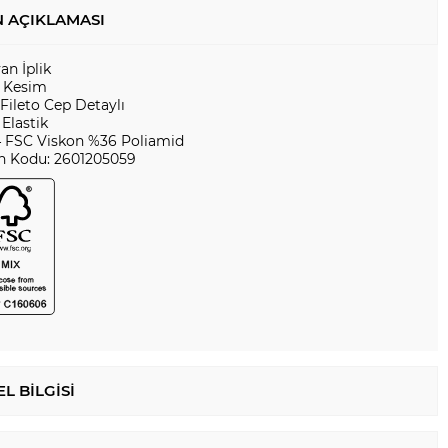
 AÇIKLAMASI
yan İplik
 Kesim
Fileto Cep Detaylı
 Elastik
 FSC Viskon %36 Poliamid
n Kodu: 2601205059
L BILGISI