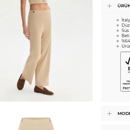
ÜRÜN
İtal
Düz
Süs 
Beli
%64
Ürü
MODE