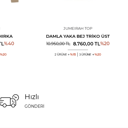
N
JUMEIRAH TOP
 HIRKA
DAMLA YAKA BEJ TRIKO ÜST
%
40
%
20
TL
8.760,00
TL
10.950,00
TL
Hızlı
GÖNDERİ