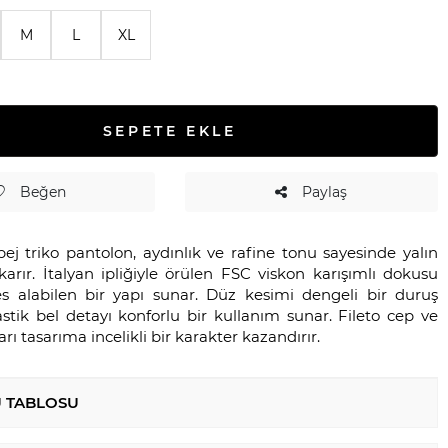
M
L
XL
SEPETE EKLE
Beğen
Paylaş
ej triko pantolon, aydınlık ve rafine tonu sayesinde yalın
ıkarır. İtalyan ipliğiyle örülen FSC viskon karışımlı dokusu
es alabilen bir yapı sunar. Düz kesimi dengeli bir duruş
stik bel detayı konforlu bir kullanım sunar. Fileto cep ve
rı tasarıma incelikli bir karakter kazandırır.
 TABLOSU