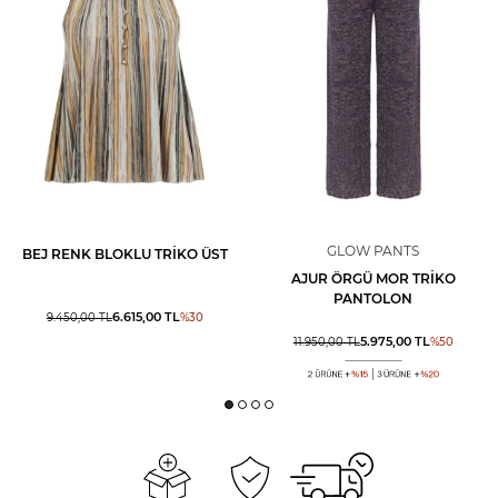
GLOW PANTS
BEJ RENK BLOKLU TRIKO ÜST
AJUR ÖRGÜ MOR TRIKO
PANTOLON
6.615,00
TL
9.450,00
TL
%
30
5.975,00
TL
11.950,00
TL
%
50