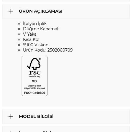
ÜRÜN AÇIKLAMASI
İtalyan İplik
Düğme Kapamalı
V Yaka
Kısa Kol
%100 Viskon
Ürün Kodu: 2502060709
MODEL BILGISI