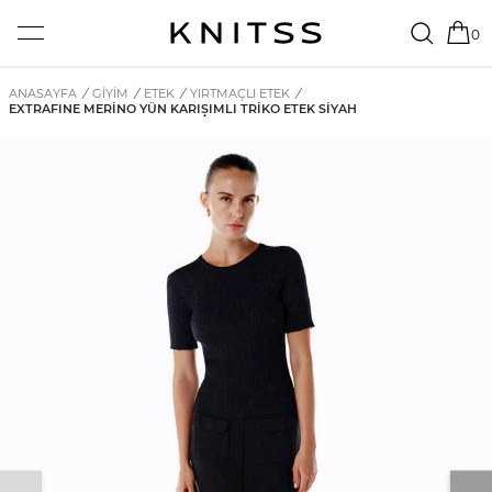
0
ANASAYFA
/
GİYİM
/
ETEK
/
YIRTMAÇLI ETEK
/
EXTRAFINE MERINO YÜN KARIŞIMLI TRIKO ETEK SIYAH