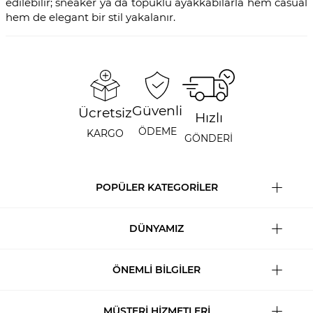
edilebilir; sneaker ya da topuklu ayakkabılarla hem casual
hem de elegant bir stil yakalanır.
Güvenli
Ücretsiz
Hızlı
ÖDEME
KARGO
GÖNDERİ
POPÜLER KATEGORİLER
DÜNYAMIZ
ÖNEMLİ BİLGİLER
MÜŞTERİ HİZMETLERİ