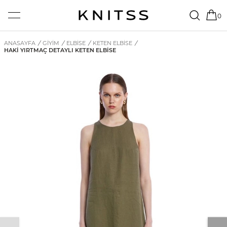
0
ANASAYFA
/
GİYİM
/
ELBISE
/
KETEN ELBISE
/
HAKI YIRTMAÇ DETAYLI KETEN ELBISE