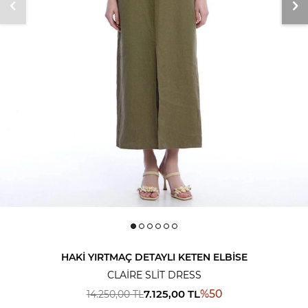
HAKI YIRTMAÇ DETAYLI KETEN ELBISE
CLAIRE SLIT DRESS
7.125,00
TL
%
50
14.250,00
TL