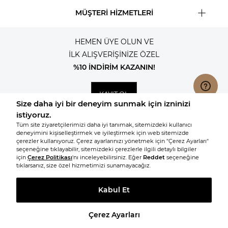
MÜŞTERİ HİZMETLERİ
HEMEN ÜYE OLUN VE
İLK ALIŞVERİŞİNİZE ÖZEL
%10 İNDİRİM KAZANIN!
KAYIT OL
© 2026, Tüm hakları saklıdır KNITSS
SEPETE EKLE
BEDEN
T
-Soft
E-Ticaret
Sistemleriyle Hazırlanmıştır.