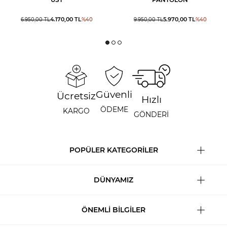
4.170,00
TL
5.970,00
TL
6.950,00
TL
%
40
9.950,00
TL
%
40
Güvenli
Ücretsiz
Hızlı
ÖDEME
KARGO
GÖNDERİ
POPÜLER KATEGORİLER
DÜNYAMIZ
ÖNEMLİ BİLGİLER