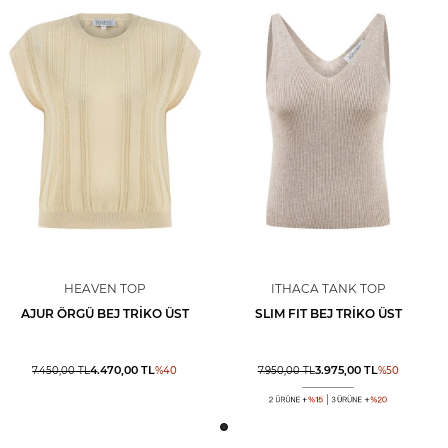
HEAVEN TOP
ITHACA TANK TOP
AJUR ÖRGÜ BEJ TRIKO ÜST
SLIM FIT BEJ TRIKO ÜST
4.470,00
TL
3.975,00
TL
7.450,00
TL
%
40
7.950,00
TL
%
50