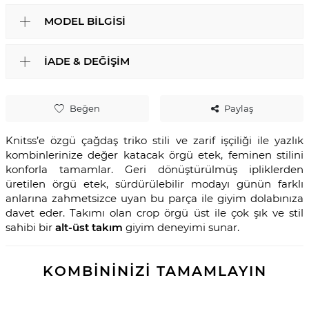
MODEL BILGISI
İADE & DEĞIŞIM
Beğen
Paylaş
Knitss’e özgü çağdaş triko stili ve zarif işçiliği ile yazlık
kombinlerinize değer katacak örgü etek, feminen stilini
konforla tamamlar. Geri dönüştürülmüş ipliklerden
üretilen örgü etek, sürdürülebilir modayı günün farklı
anlarına zahmetsizce uyan bu parça ile giyim dolabınıza
davet eder. Takımı olan crop örgü üst ile çok şık ve stil
sahibi bir
alt-üst takım
giyim deneyimi sunar.
KOMBİNİNİZİ TAMAMLAYIN