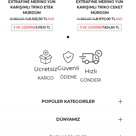
EXTRAFINE MERINO YÜN
EXTRAFINE MERINO YÜN
KARIŞIMLI TRIKO ETEK
KARIŞIMLI TRIKO CEKET
MÜRDÜM
MÜRDÜM
6.022,50
TL
8.970,00
TL
10.950,00
TL
%
45
14.950,00
TL
%
40
3 VE ÜZERİNE
5.119,13 TL
3 VE ÜZERİNE
7.624,50 TL
Güvenli
Ücretsiz
Hızlı
ÖDEME
KARGO
GÖNDERİ
POPÜLER KATEGORİLER
DÜNYAMIZ