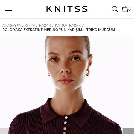
0
ANASAYFA
/
GİYİM
/
KAZAK
/
PAMUK KAZAK
/
POLO YAKA EXTRAFINE MERINO YÜN KARIŞIMLI TRIKO MÜRDÜM