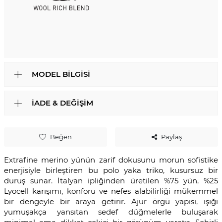
MODEL BILGISI
İADE & DEĞIŞIM
Beğen
Paylaş
Extrafine merino yünün zarif dokusunu morun sofistike
enerjisiyle birleştiren bu polo yaka triko, kusursuz bir
duruş sunar. İtalyan ipliğinden üretilen %75 yün, %25
Lyocell karışımı, konforu ve nefes alabilirliği mükemmel
bir dengeyle bir araya getirir. Ajur örgü yapısı, ışığı
yumuşakça yansıtan sedef düğmelerle buluşarak