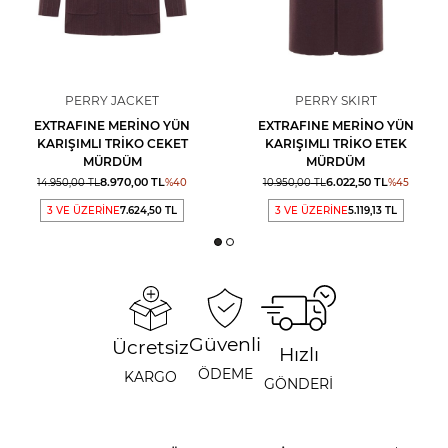
PERRY JACKET
PERRY SKIRT
EXTRAFINE MERINO YÜN
EXTRAFINE MERINO YÜN
KARIŞIMLI TRIKO CEKET
KARIŞIMLI TRIKO ETEK
MÜRDÜM
MÜRDÜM
8.970,00
TL
6.022,50
TL
14.950,00
TL
%
40
10.950,00
TL
%
45
3 VE ÜZERİNE
7.624,50 TL
3 VE ÜZERİNE
5.119,13 TL
Güvenli
Ücretsiz
Hızlı
ÖDEME
KARGO
GÖNDERİ