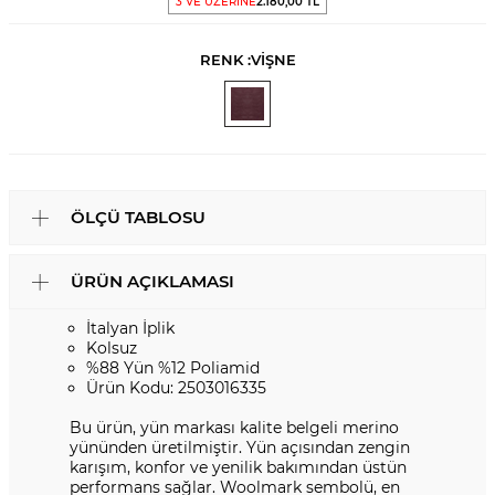
3 VE ÜZERİNE
2.180,00 TL
RENK :
VİŞNE
ÖLÇÜ TABLOSU
ÜRÜN AÇIKLAMASI
İtalyan İplik
Kolsuz
%88 Yün %12 Poliamid
Ürün Kodu: 2503016335
Bu ürün, yün markası kalite belgeli merino
yününden üretilmiştir. Yün açısından zengin
karışım, konfor ve yenilik bakımından üstün
performans sağlar. Woolmark sembolü, en