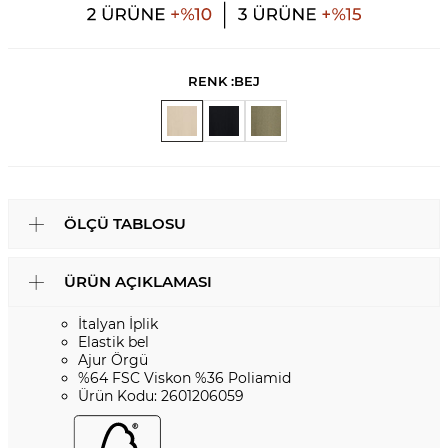
RENK :
BEJ
ÖLÇÜ TABLOSU
ÜRÜN AÇIKLAMASI
İtalyan İplik
Elastik bel
Ajur Örgü
%64 FSC Viskon %36 Poliamid
Ürün Kodu: 2601206059