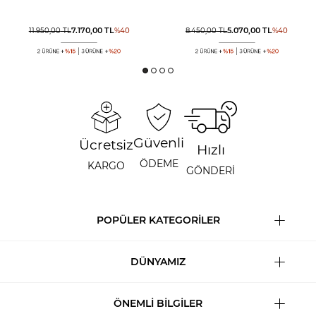
7.170,00
TL
5.070,00
TL
11.950,00
TL
%
40
8.450,00
TL
%
40
Güvenli
Ücretsiz
Hızlı
ÖDEME
KARGO
GÖNDERİ
POPÜLER KATEGORİLER
DÜNYAMIZ
ÖNEMLİ BİLGİLER