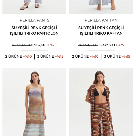
PERILLA PANTS
PERILLA KAFTAN
SU YEŞILI RENK GEÇIŞLI
SU YEŞILI RENK GEÇIŞLI
IŞILTILI TRIKO PANTOLON
IŞILTILI TRIKO KAFTAN
11.962,50
TL
15.337,50
TL
15.950,00
TL
%
25
20.450,00
TL
%
25