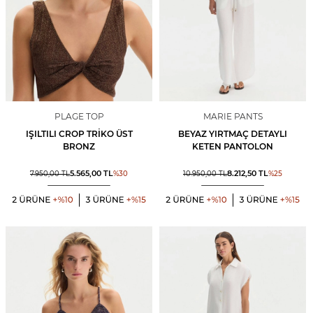
PLAGE TOP
MARIE PANTS
IŞILTILI CROP TRIKO ÜST
BEYAZ YIRTMAÇ DETAYLI
BRONZ
KETEN PANTOLON
5.565,00
TL
8.212,50
TL
7.950,00
TL
%
30
10.950,00
TL
%
25