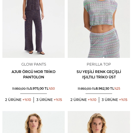
GLOW PANTS
PERILLA TOP
AJUR ÖRGÜ MOR TRIKO
SU YEŞILI RENK GEÇIŞLI
PANTOLON
IŞILTILI TRIKO ÜST
5.975,00
TL
8.962,50
TL
11.950,00
TL
%
50
11.950,00
TL
%
25