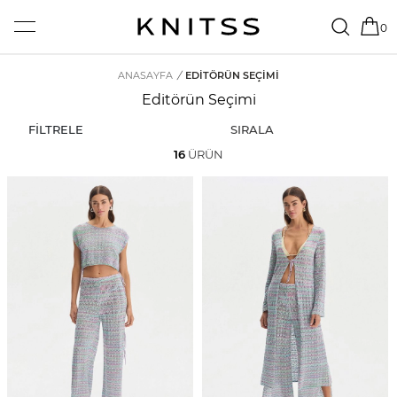
0
ANASAYFA
/
EDITÖRÜN SEÇIMI
Editörün Seçimi
FİLTRELE
SIRALA
16
ÜRÜN