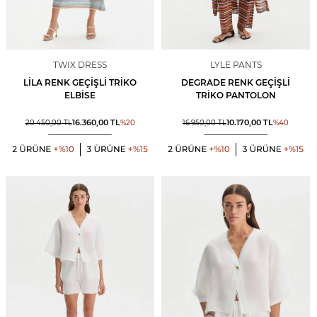
TWIX DRESS
LYLE PANTS
LILA RENK GEÇIŞLI TRIKO
DEGRADE RENK GEÇIŞLI
ELBISE
TRIKO PANTOLON
16.360,00
TL
10.170,00
TL
20.450,00
TL
%
20
16.950,00
TL
%
40