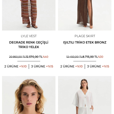
LYLE VEST
PLAGE SKIRT
DEGRADE RENK GEÇIŞLI
IŞILTILI TRIKO ETEK BRONZ
TRIKO YELEK
12.570,00
TL
8.715,00
TL
20.950,00
TL
%
40
12.450,00
TL
%
30