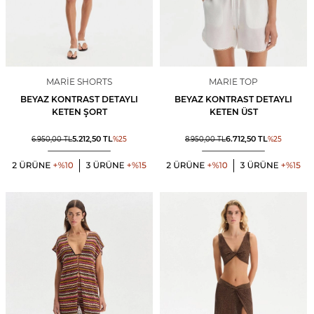
MARIE SHORTS
MARIE TOP
BEYAZ KONTRAST DETAYLI
BEYAZ KONTRAST DETAYLI
KETEN ŞORT
KETEN ÜST
5.212,50
TL
6.712,50
TL
6.950,00
TL
%
25
8.950,00
TL
%
25