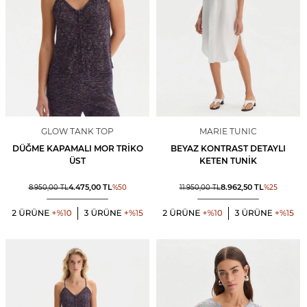
GLOW TANK TOP
MARIE TUNIC
DÜĞME KAPAMALI MOR TRIKO
BEYAZ KONTRAST DETAYLI
ÜST
KETEN TUNIK
4.475,00
TL
8.962,50
TL
8.950,00
TL
%
50
11.950,00
TL
%
25