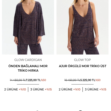
GLOW CARDIGAN
GLOW TOP
ÖNDEN BAĞLAMALI MOR
AJUR ÖRGÜLÜ MOR TRIKO ÜST
TRIKO HIRKA
7.225,00
TL
5.225,00
TL
14.450,00
TL
%
50
10.450,00
TL
%
50