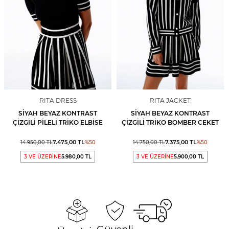
RITA DRESS
RITA JACKET
SIYAH BEYAZ KONTRAST
SIYAH BEYAZ KONTRAST
ÇIZGILI PILELI TRIKO ELBISE
ÇIZGILI TRIKO BOMBER CEKET
7.475,00
TL
7.375,00
TL
14.950,00
TL
%
50
14.750,00
TL
%
50
3 VE ÜZERİNE
5.980,00 TL
3 VE ÜZERİNE
5.900,00 TL