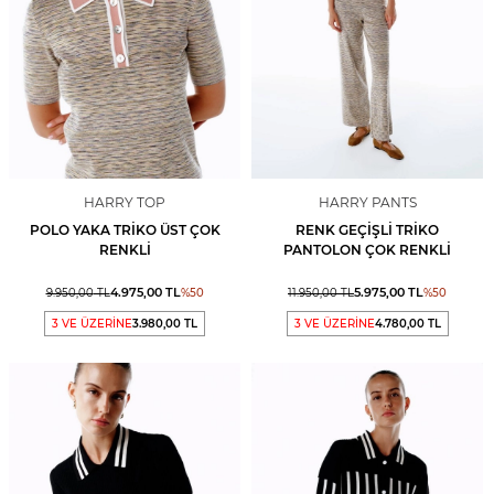
HARRY TOP
HARRY PANTS
POLO YAKA TRIKO ÜST ÇOK
RENK GEÇIŞLI TRIKO
RENKLI
PANTOLON ÇOK RENKLI
4.975,00
TL
5.975,00
TL
9.950,00
TL
%
50
11.950,00
TL
%
50
3 VE ÜZERİNE
3.980,00 TL
3 VE ÜZERİNE
4.780,00 TL