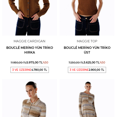
MAGGIE CARDIGAN
MAGGIE TOP
BOUCLÉ MERINO YÜN TRIKO
BOUCLÉ MERINO YÜN TRIKO
HIRKA
ÜST
5.975,00
TL
3.625,00
TL
11.950,00
TL
%
50
7.250,00
TL
%
50
3 VE ÜZERİNE
4.780,00 TL
3 VE ÜZERİNE
2.900,00 TL