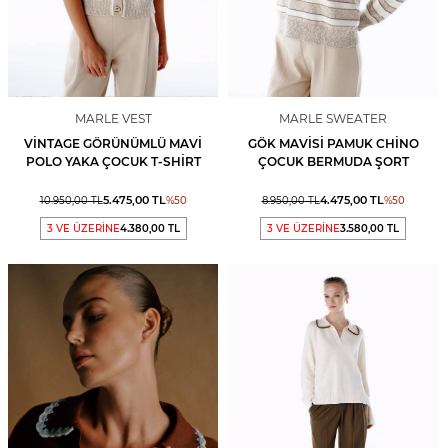
MARLE VEST
MARLE SWEATER
VINTAGE GÖRÜNÜMLÜ MAVI
GÖK MAVISI PAMUK CHINO
POLO YAKA ÇOCUK T-SHIRT
ÇOCUK BERMUDA ŞORT
5.475,00
TL
4.475,00
TL
10.950,00
TL
%
50
8.950,00
TL
%
50
3 VE ÜZERİNE
4.380,00 TL
3 VE ÜZERİNE
3.580,00 TL