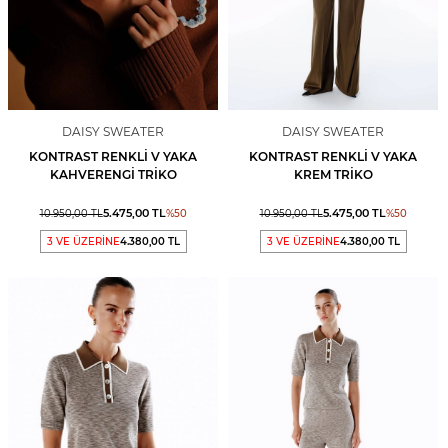
DAISY SWEATER
DAISY SWEATER
KONTRAST RENKLI V YAKA
KONTRAST RENKLI V YAKA
KAHVERENGİ TRIKO
KREM TRIKO
5.475,00
TL
5.475,00
TL
10.950,00
TL
%
50
10.950,00
TL
%
50
3 VE ÜZERİNE
4.380,00 TL
3 VE ÜZERİNE
4.380,00 TL