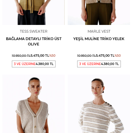
TESS SWEATER
MARLE VEST
BAĞLAMA DETAYLI TRIKO ÜST
YEŞIL MULINE TRIKO YELEK
OLIVE
5.475,00
TL
5.475,00
TL
10.950,00
TL
%
50
10.950,00
TL
%
50
3 VE ÜZERİNE
4.380,00 TL
3 VE ÜZERİNE
4.380,00 TL