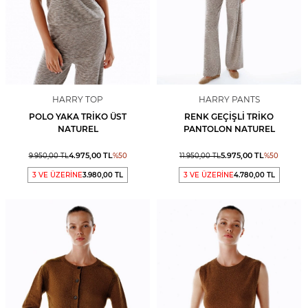
HARRY TOP
HARRY PANTS
POLO YAKA TRIKO ÜST
RENK GEÇIŞLI TRIKO
NATUREL
PANTOLON NATUREL
4.975,00
TL
5.975,00
TL
9.950,00
TL
%
50
11.950,00
TL
%
50
3 VE ÜZERİNE
3.980,00 TL
3 VE ÜZERİNE
4.780,00 TL