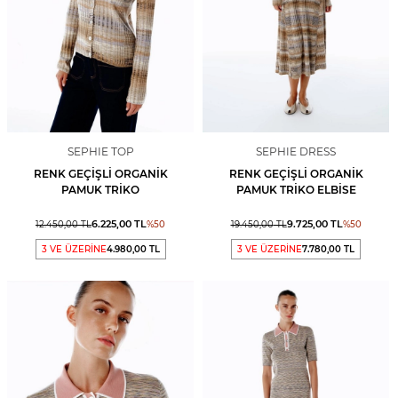
SEPHIE TOP
SEPHIE DRESS
RENK GEÇIŞLI ORGANIK
RENK GEÇIŞLI ORGANIK
PAMUK TRIKO
PAMUK TRIKO ELBISE
6.225,00
TL
9.725,00
TL
12.450,00
TL
%
50
19.450,00
TL
%
50
3 VE ÜZERİNE
4.980,00 TL
3 VE ÜZERİNE
7.780,00 TL