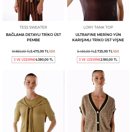
TESS SWEATER
LORY TANK TOP
BAĞLAMA DETAYLI TRIKO ÜST
ULTRAFINE MERINO YÜN
PEMBE
KARIŞIMLI TRIKO ÜST VIŞNE
5.475,00
TL
2.725,00
TL
10.950,00
TL
%
50
5.450,00
TL
%
50
3 VE ÜZERİNE
4.380,00 TL
3 VE ÜZERİNE
2.180,00 TL