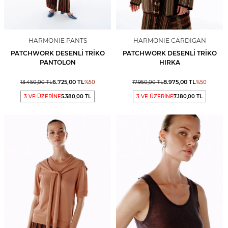
HARMONIE PANTS
HARMONIE CARDIGAN
PATCHWORK DESENLI TRIKO
PATCHWORK DESENLI TRIKO
PANTOLON
HIRKA
6.725,00
TL
8.975,00
TL
13.450,00
TL
%
50
17.950,00
TL
%
50
3 VE ÜZERİNE
5.380,00 TL
3 VE ÜZERİNE
7.180,00 TL