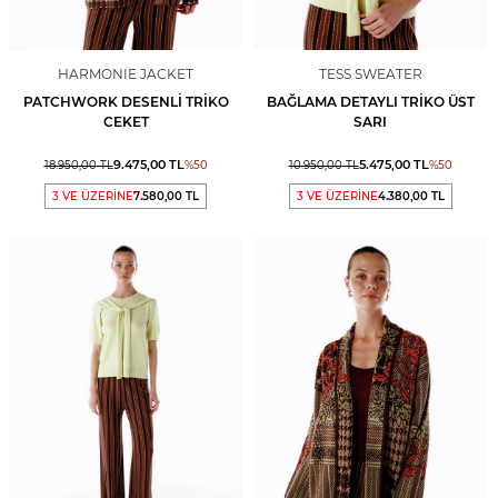
HARMONIE JACKET
TESS SWEATER
PATCHWORK DESENLI TRIKO
BAĞLAMA DETAYLI TRIKO ÜST
CEKET
SARI
9.475,00
TL
5.475,00
TL
18.950,00
TL
%
50
10.950,00
TL
%
50
3 VE ÜZERİNE
7.580,00 TL
3 VE ÜZERİNE
4.380,00 TL