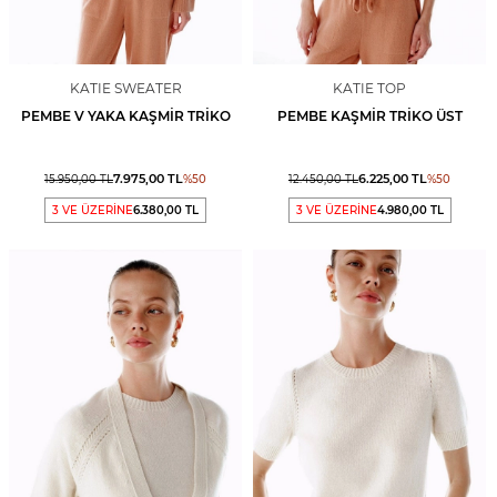
KATIE SWEATER
KATIE TOP
PEMBE V YAKA KAŞMIR TRIKO
PEMBE KAŞMIR TRIKO ÜST
7.975,00
TL
6.225,00
TL
15.950,00
TL
%
50
12.450,00
TL
%
50
3 VE ÜZERİNE
6.380,00 TL
3 VE ÜZERİNE
4.980,00 TL