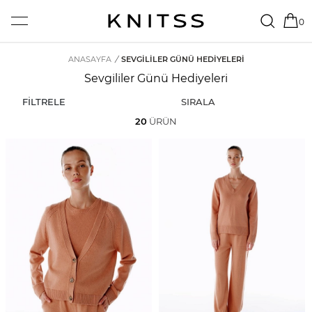
0
ANASAYFA
/
SEVGILILER GÜNÜ HEDIYELERI
Sevgililer Günü Hediyeleri
FİLTRELE
SIRALA
20
ÜRÜN