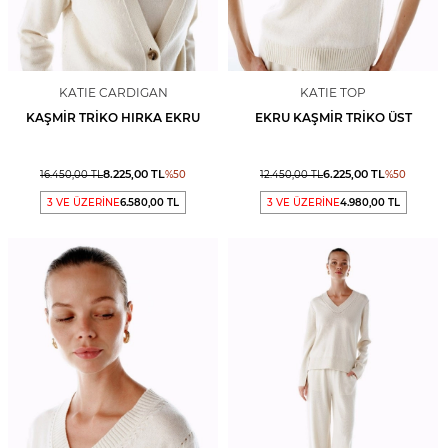
KATIE CARDIGAN
KATIE TOP
KAŞMIR TRIKO HIRKA EKRU
EKRU KAŞMIR TRIKO ÜST
8.225,00
TL
6.225,00
TL
16.450,00
TL
%
50
12.450,00
TL
%
50
3 VE ÜZERİNE
6.580,00 TL
3 VE ÜZERİNE
4.980,00 TL