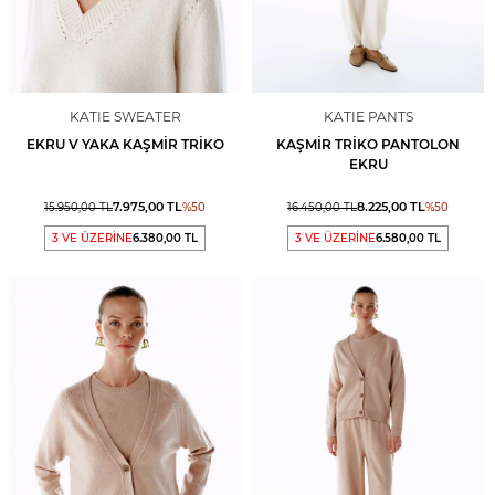
KATIE SWEATER
KATIE PANTS
EKRU V YAKA KAŞMIR TRIKO
KAŞMIR TRIKO PANTOLON
EKRU
7.975,00
TL
8.225,00
TL
15.950,00
TL
%
50
16.450,00
TL
%
50
3 VE ÜZERİNE
6.380,00 TL
3 VE ÜZERİNE
6.580,00 TL