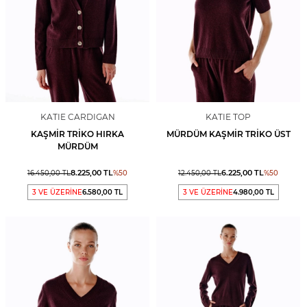
KATIE CARDIGAN
KATIE TOP
KAŞMIR TRIKO HIRKA
MÜRDÜM KAŞMIR TRIKO ÜST
MÜRDÜM
8.225,00
TL
6.225,00
TL
16.450,00
TL
%
50
12.450,00
TL
%
50
3 VE ÜZERİNE
6.580,00 TL
3 VE ÜZERİNE
4.980,00 TL