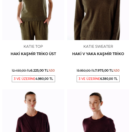
KATIE TOP
KATIE SWEATER
HAKI KAŞMIR TRIKO ÜST
HAKI V YAKA KAŞMIR TRIKO
6.225,00
TL
7.975,00
TL
12.450,00
TL
%
50
15.950,00
TL
%
50
3 VE ÜZERİNE
4.980,00 TL
3 VE ÜZERİNE
6.380,00 TL