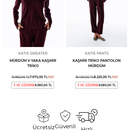
KATIE SWEATER
KATIE PANTS
MÜRDÜM V YAKA KAŞMIR
KAŞMIR TRIKO PANTOLON
TRIKO
MÜRDÜM
7.975,00
TL
8.225,00
TL
15.950,00
TL
%
50
16.450,00
TL
%
50
3 VE ÜZERİNE
6.380,00 TL
3 VE ÜZERİNE
6.580,00 TL
Güvenli
Ücretsiz
Hızlı