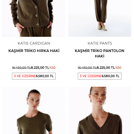
KATIE CARDIGAN
KATIE PANTS
KAŞMIR TRIKO HIRKA HAKI
KAŞMIR TRIKO PANTOLON
HAKI
8.225,00
TL
8.225,00
TL
16.450,00
TL
%
50
16.450,00
TL
%
50
3 VE ÜZERİNE
6.580,00 TL
3 VE ÜZERİNE
6.580,00 TL