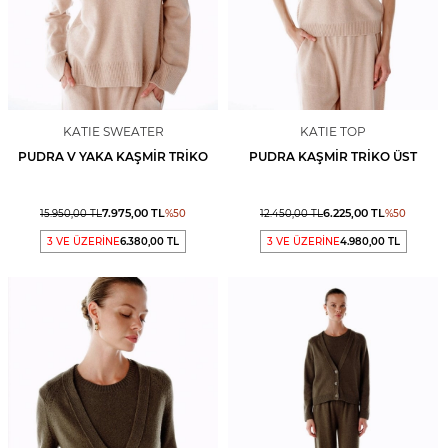
KATIE SWEATER
KATIE TOP
PUDRA V YAKA KAŞMIR TRIKO
PUDRA KAŞMIR TRIKO ÜST
7.975,00
TL
6.225,00
TL
15.950,00
TL
%
50
12.450,00
TL
%
50
3 VE ÜZERİNE
6.380,00 TL
3 VE ÜZERİNE
4.980,00 TL