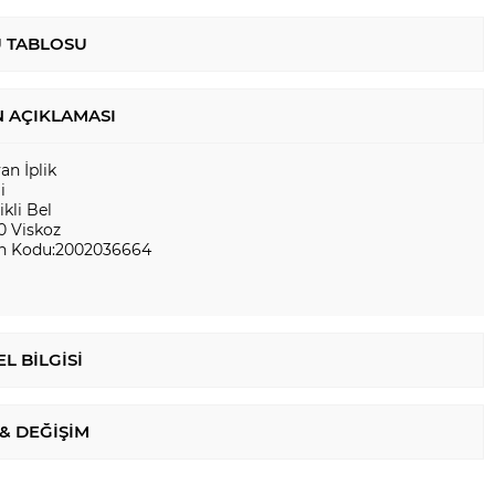
 TABLOSU
 AÇIKLAMASI
yan İplik
li
ikli Bel
0 Viskoz
n Kodu:2002036664
L BILGISI
 & DEĞIŞIM