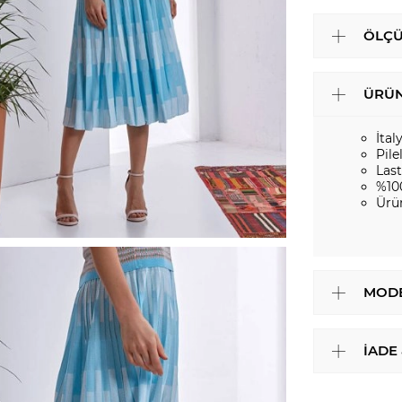
ÖLÇÜ
ÜRÜN
İtal
Pile
Last
%10
Ürü
MODE
İADE