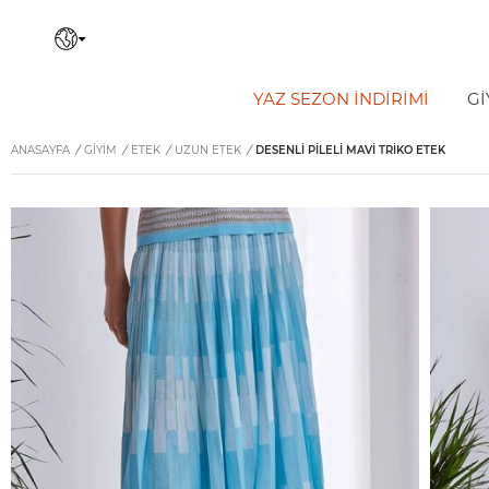
YAZ SEZON İNDIRIMI
Gİ
ANASAYFA
/
GİYİM
/
ETEK
/
UZUN ETEK
/
DESENLI PILELI MAVI TRIKO ETEK