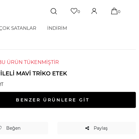
0
0
ÇOK SATANLAR
İNDİRİM
BU ÜRÜN TÜKENMİŞTİR
ILELI MAVI TRIKO ETEK
RT
BENZER ÜRÜNLERE GİT
Beğen
Paylaş