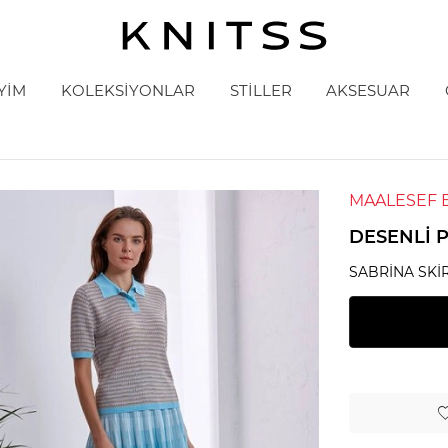
YİM
KOLEKSİYONLAR
STİLLER
AKSESUAR
MAALESEF 
DESENLI P
SABRINA SKI